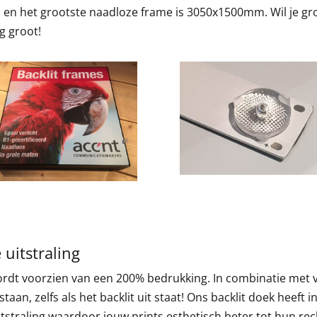
 en het grootste naadloze frame is 3050x1500mm. Wil je g
rg groot!
 uitstraling
 wordt voorzien van een 200% bedrukking. In combinatie met 
staan, zelfs als het backlit uit staat! Ons backlit doek heeft
uitstraling waardoor jouw prints esthetisch beter tot hun re