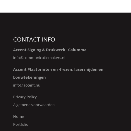
CONTACT INFO
Accent Signing & Drukwerk -
Calumma
info@communicatiemakers.nl
Accent Plaatprinten en -frezen, lasersnijden en
bouwtekeningen
info@accent.nu
Privacy Policy
Algemene voorwaarden
Home
Portfolio