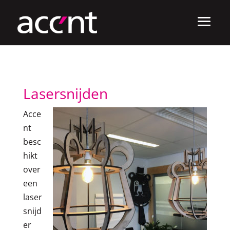
Lasersnijden
Acce
nt
besc
hikt
over
een
laser
snijd
er