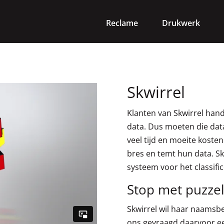
Reclame
Drukwerk
Skwirrel
Klanten van Skwirrel hand
data. Dus moeten die data
veel tijd en moeite kosten
bres en temt hun data. Skw
systeem voor het classifi
Stop met puzzel
Skwirrel wil haar naamsb
ons gevraagd daarvoor ee