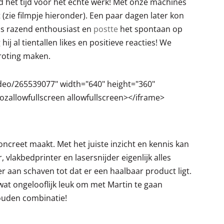
 het tijd voor het echte werk! Met onze machines
zie filmpje hieronder). Een paar dagen later kon
as razend enthousiast en
postte
het spontaan op
j al tientallen likes en positieve reacties! We
roting maken.
ideo/265539077" width="640" height="360"
ozallowfullscreen allowfullscreen></iframe>
t concreet maakt. Met het juiste inzicht en kennis kan
 vlakbedprinter en lasersnijder eigenlijk alles
r aan schaven tot dat er een haalbaar product ligt.
wat ongelooflijk leuk om met Martin te gaan
gouden combinatie!