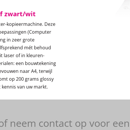
f zwart/wit
ter-kopieermachine. Deze
-toepassingen (Computer
ng in zeer grote
elfsprekend mét behoud
t laser of in kleuren-
terialen: een bouwtekening
evouwen naar A4, terwijl
 komt op 200 grams glossy
t kennis van uw markt.
of neem contact op voor een 