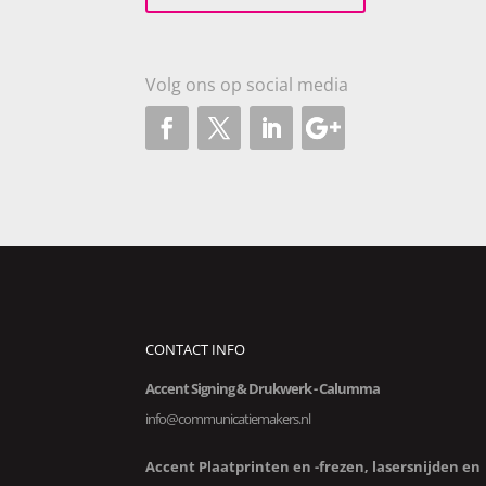
Volg ons op social media
CONTACT INFO
Accent Signing & Drukwerk -
Calumma
info@communicatiemakers.nl
Accent Plaatprinten en -frezen, lasersnijden en