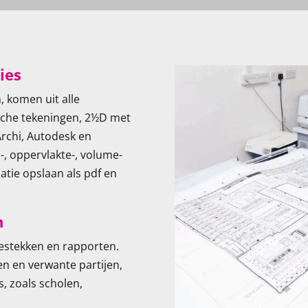
ies
 komen uit alle
ische tekeningen, 2½D met
rchi, Autodesk en
, oppervlakte-, volume-
atie opslaan als pdf en
n
bestekken en rapporten.
en en verwante partijen,
, zoals scholen,