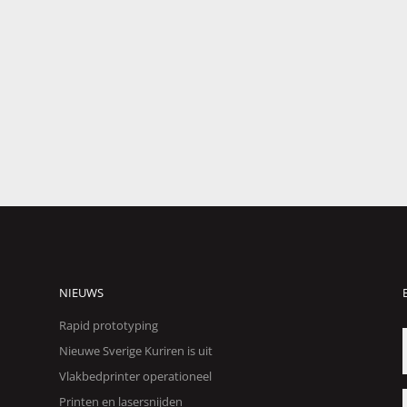
NIEUWS
Rapid prototyping
Nieuwe Sverige Kuriren is uit
Vlakbedprinter operationeel
Printen en lasersnijden